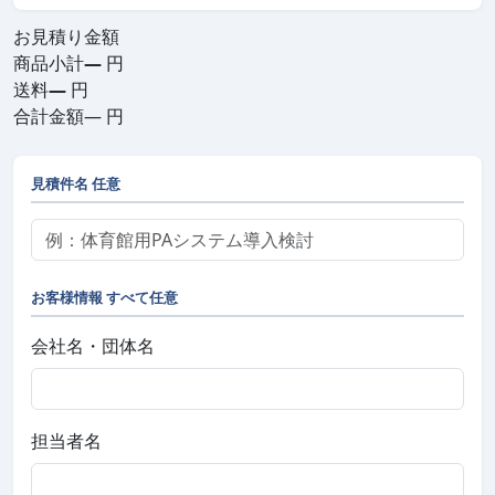
お見積り金額
商品小計
—
円
送料
—
円
合計金額
—
円
見積件名
任意
お客様情報
すべて任意
会社名・団体名
担当者名