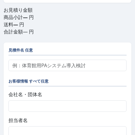
お見積り金額
商品小計
—
円
送料
—
円
合計金額
—
円
見積件名
任意
お客様情報
すべて任意
会社名・団体名
担当者名