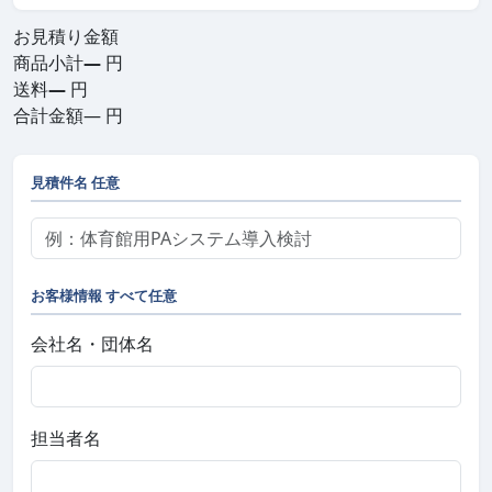
お見積り金額
商品小計
—
円
送料
—
円
合計金額
—
円
見積件名
任意
お客様情報
すべて任意
会社名・団体名
担当者名