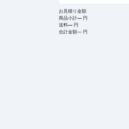
お見積り金額
商品小計
—
円
送料
—
円
合計金額
—
円