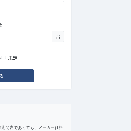
量
台
い
未定
る
積期間内であっても、メーカー価格