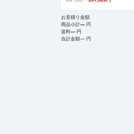
単価（税込）
お見積り金額
商品小計
—
円
送料
—
円
合計金額
—
円