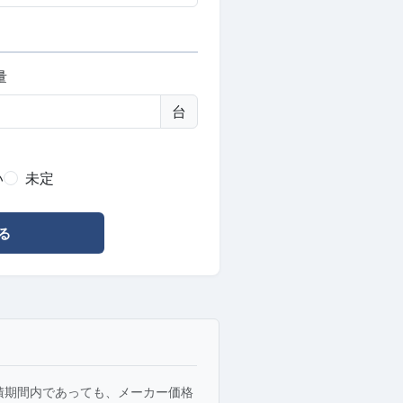
量
台
い
未定
る
積期間内であっても、メーカー価格