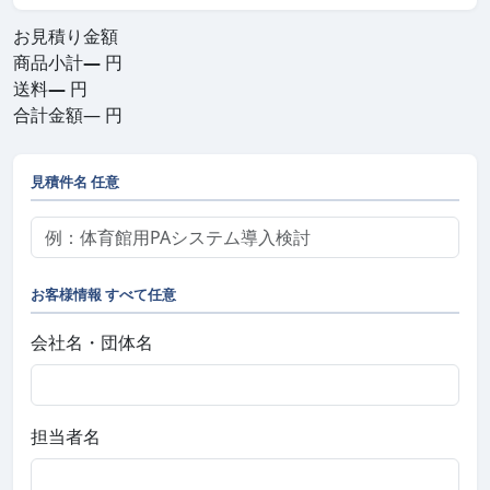
お見積り金額
商品小計
—
円
送料
—
円
合計金額
—
円
見積件名
任意
お客様情報
すべて任意
会社名・団体名
担当者名