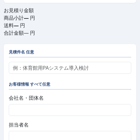
お見積り金額
商品小計
—
円
送料
—
円
合計金額
—
円
見積件名
任意
お客様情報
すべて任意
会社名・団体名
担当者名