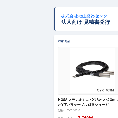
株式会社福山楽器センター
法人向け 見積書発行
対象商品
HOSA ステレオミニ・XLRオス×2 3m
オY字パラケーブル (3番ショート)
型番：CYX-403M
2,769円