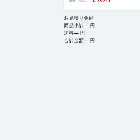
単価（税込）
お見積り金額
商品小計
—
円
送料
—
円
合計金額
—
円