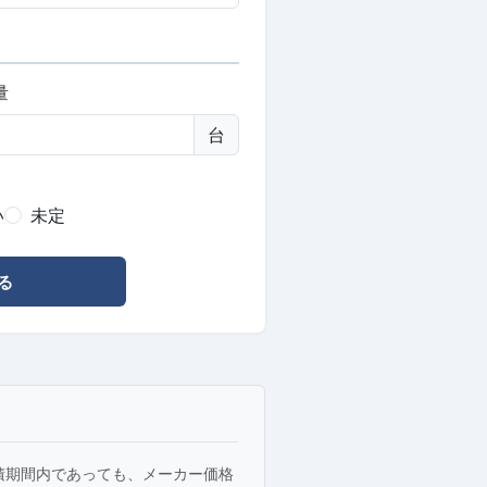
量
台
い
未定
る
積期間内であっても、メーカー価格