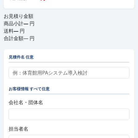
お見積り金額
商品小計
—
円
送料
—
円
合計金額
—
円
見積件名
任意
お客様情報
すべて任意
会社名・団体名
担当者名