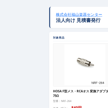
株式会社福山楽器センター
法人向け 見積書発行
対象商品
HOSA F型メス・RCAオス 変換アダプ
75Ω
型番：NRF-264
840円