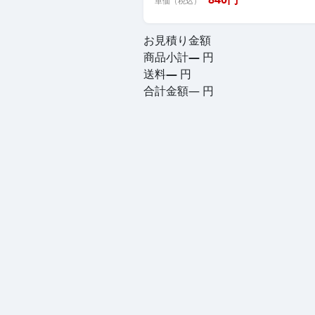
単価（税込）
お見積り金額
商品小計
—
円
送料
—
円
合計金額
—
円