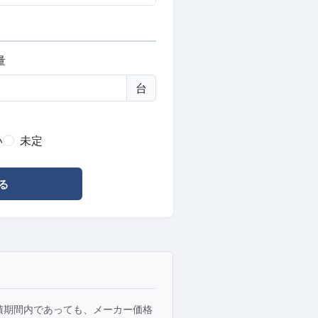
量
台
い
未定
る
積期間内であっても、メーカー価格