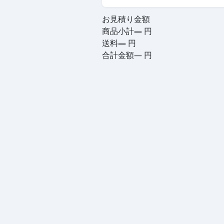
お見積り金額
商品小計
—
円
送料
—
円
合計金額
—
円