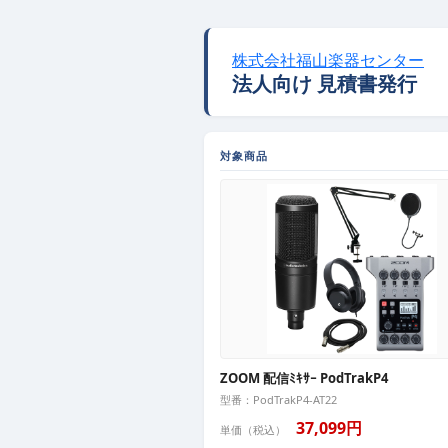
株式会社福山楽器センター
法人向け 見積書発行
対象商品
ZOOM 配信ﾐｷｻｰ PodTrakP4
型番：PodTrakP4-AT22
37,099円
単価（税込）