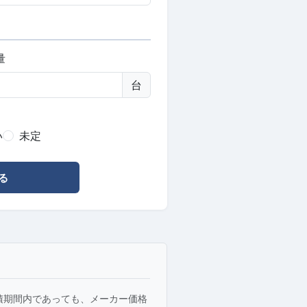
量
台
い
未定
る
積期間内であっても、メーカー価格