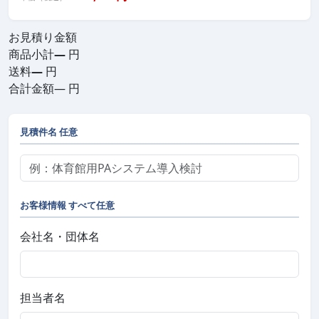
お見積り金額
商品小計
—
円
送料
—
円
合計金額
—
円
見積件名
任意
お客様情報
すべて任意
会社名・団体名
担当者名