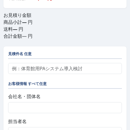
お見積り金額
商品小計
—
円
送料
—
円
合計金額
—
円
見積件名
任意
お客様情報
すべて任意
会社名・団体名
担当者名