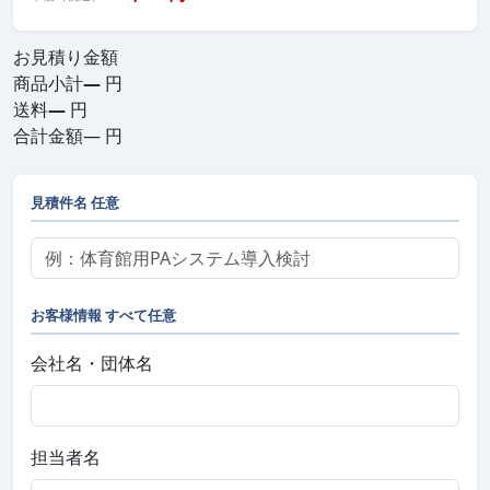
お見積り金額
商品小計
—
円
送料
—
円
合計金額
—
円
見積件名
任意
お客様情報
すべて任意
会社名・団体名
担当者名