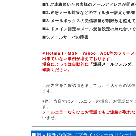
■
1.ご連絡頂いたお客様のメールアドレスが間違
■
2.迷惑メール対策などのフィルター設定が影
■
3.メールボックスの受信容量が制限数を超え
■
4.ドメイン指定やメール受信設定の兼ね合い
■5.メールサーバの障害
※Hotmail・MSN・Yahoo・AOL等の
出来ていない事例が増えております。
場合によっては自動的に「
迷惑メールフォルダ
」
確認ください。
上記内容をご確認頂きましても、当店からの返信
ます。
※尚、当店ではメールエラーの場合、お電話にて
す。
メールエラーならびにお電話でもご連絡が取れな
いませ。
■個人情報の保護（プライバシーポリシー）