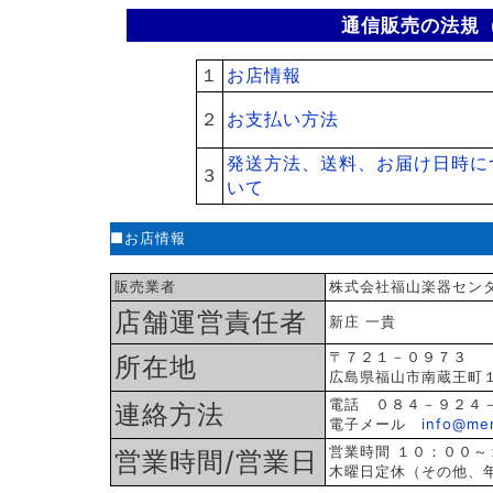
通信販売の法規
１
お店情報
２
お支払い方法
発送方法、送料、お届け日時に
３
いて
■お店情報
販売業者
株式会社福山楽器セン
店舗運営責任者
新庄 一貴
〒７２１－０９７３
所在地
広島県福山市南蔵王町
電話 ０８４－９２４
連絡方法
電子メール
info@mer
営業時間 １０：００～
営業時間/営業日
木曜日定休（その他、