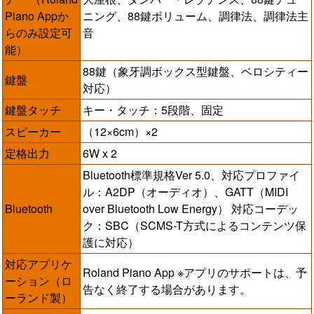
Piano Appか
ニング、88鍵ボリューム、調律法、調律法主
らのみ設定可
音
能）
88鍵（象牙調ボックス型鍵盤、ベロシティー
鍵盤
対応）
鍵盤タッチ
キー・タッチ：5段階、固定
スピーカー
（12×6cm）×2
定格出力
6W x 2
Bluetooth標準規格Ver 5.0、対応プロファイ
ル：A2DP（オーディオ）、GATT（MIDI
Bluetooth
over Bluetooth Low Energy） 対応コーデッ
ク：SBC（SCMS-T方式によるコンテンツ保
護に対応）
対応アプリケ
Roland Piano App ※アプリのサポートは、予
ーション（ロ
告なく終了する場合があります。
ーランド製）