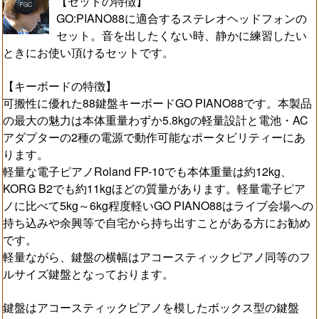
【セットの特徴】
GO:PIANO88に適合するステレオヘッドフォンの
セット。音を出したくない時、静かに練習したい
ときにお使い頂けるセットです。
【キーボードの特徴】
可搬性に優れた88鍵盤キーボードGO PIANO88です。本製品
の最大の魅力は本体重量わずか5.8kgの軽量設計と電池・AC
アダプターの2種の電源で動作可能なポータビリティーにあ
ります。
軽量な電子ピアノRoland FP-10でも本体重量は約12kg、
KORG B2でも約11kgほどの質量があります。軽量電子ピア
ノに比べて5kg～6kg程度軽いGO PIANO88はライブ会場への
持ち込みや余興等で自宅から持ち出すことがある方にお勧め
です。
軽量ながら、鍵盤の横幅はアコースティックピアノ同等のフ
ルサイズ鍵盤となっております。
鍵盤はアコースティックピアノを模したボックス型の鍵盤