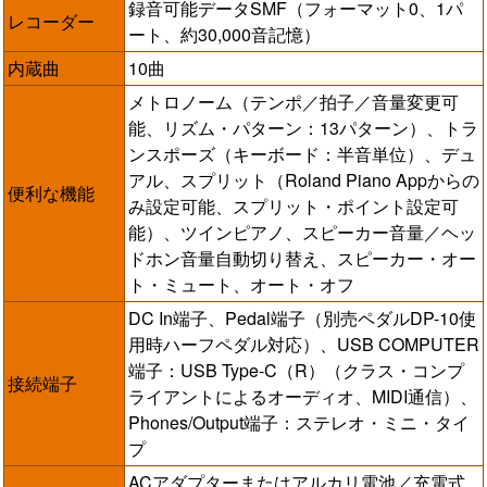
録音可能データSMF（フォーマット0、1パ
レコーダー
ート、約30,000音記憶）
内蔵曲
10曲
メトロノーム（テンポ／拍子／音量変更可
能、リズム・パターン：13パターン）、トラ
ンスポーズ（キーボード：半音単位）、デュ
アル、スプリット（Roland Piano Appからの
便利な機能
み設定可能、スプリット・ポイント設定可
能）、ツインピアノ、スピーカー音量／ヘッ
ドホン音量自動切り替え、スピーカー・オー
ト・ミュート、オート・オフ
DC In端子、Pedal端子（別売ペダルDP-10使
用時ハーフペダル対応）、USB COMPUTER
端子：USB Type-C（R）（クラス・コンプ
接続端子
ライアントによるオーディオ、MIDI通信）、
Phones/Output端子：ステレオ・ミニ・タイ
プ
ACアダプターまたはアルカリ電池／充電式