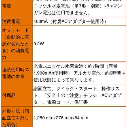
電源
ニッケル水素電池（単3形：別売）×8 ※マン
ガン電池は使用できません。
消費電流
400mA（付属ACアダプター使用時）
オフ・モード
（自動的に電
源が切れたと
0.2W
き）の消費電
力
充電式ニッケル水素電池：約7時間（容量
連続使用時の
1,900mAh使用時） アルカリ電池：約6時間 ※
電池の寿命
使用状態によって異なります。
譜面立て、クイック・スタート、操作リス
付属品
ト、「安全上のご注意」チラシ、ACアダプ
ター、電源コード、保証書
外形寸法（譜
面立てを外し
1,280 mm×276 mm×84 mm
た場合）