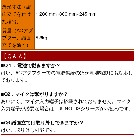
外形寸法（譜
面立てを付け
1,280 mm×309 mm×245 mm
た場合）
質量（ACアダ
プター、譜面
5.8kg
立てを除く）
【Ｑ＆Ａ】
■Q１．電池で動きますか？
はい、ACアダプターでの電源供給のほか電池駆動にも対応し
ております。
■Q2．マイクは繋がりますか？
あいにく、マイク入力端子は搭載されておりません。マイク
入力端子が必要な場合は、JUNO-DSシリーズがお勧めです。
■Q3.譜面立ては取り外しできますか？
はい、取り外し可能です。