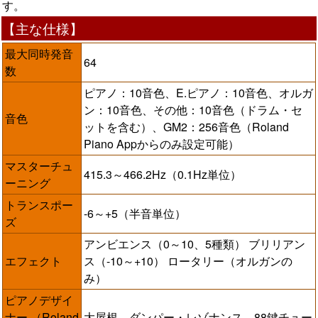
す。
【主な仕様】
最大同時発音
64
数
ピアノ：10音色、E.ピアノ：10音色、オルガ
ン：10音色、その他：10音色（ドラム・セ
音色
ットを含む）、GM2：256音色（Roland
Piano Appからのみ設定可能）
マスターチュ
415.3～466.2Hz（0.1Hz単位）
ーニング
トランスポー
-6～+5（半音単位）
ズ
アンビエンス（0～10、5種類） ブリリアン
エフェクト
ス（-10～+10） ロータリー（オルガンの
み）
ピアノデザイ
ナー （Roland
大屋根、ダンパー・レゾナンス、88鍵チュー