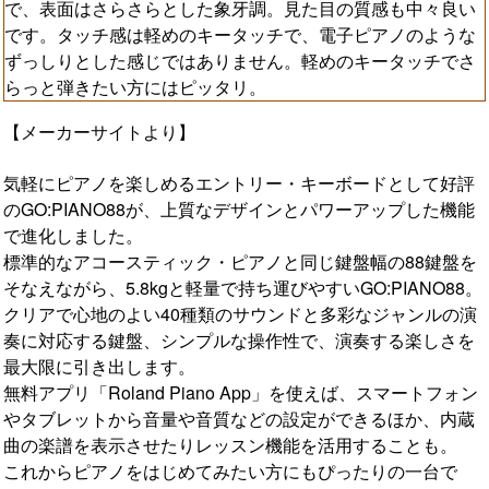
で、表面はさらさらとした象牙調。見た目の質感も中々良い
です。タッチ感は軽めのキータッチで、電子ピアノのような
ずっしりとした感じではありません。軽めのキータッチでさ
らっと弾きたい方にはピッタリ。
【メーカーサイトより】
気軽にピアノを楽しめるエントリー・キーボードとして好評
のGO:PIANO88が、上質なデザインとパワーアップした機能
で進化しました。
標準的なアコースティック・ピアノと同じ鍵盤幅の88鍵盤を
そなえながら、5.8kgと軽量で持ち運びやすいGO:PIANO88。
クリアで心地のよい40種類のサウンドと多彩なジャンルの演
奏に対応する鍵盤、シンプルな操作性で、演奏する楽しさを
最大限に引き出します。
無料アプリ「Roland Piano App」を使えば、スマートフォン
やタブレットから音量や音質などの設定ができるほか、内蔵
曲の楽譜を表示させたりレッスン機能を活用することも。
これからピアノをはじめてみたい方にもぴったりの一台で