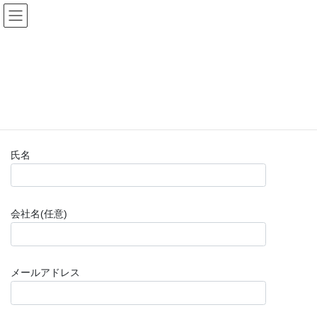
コ
ナ
(株)福山楽器センター
ン
ビ
テ
ゲ
ン
ー
お問い合わせフォーム(購入前)
ツ
シ
へ
ョ
ス
ン
HOME
お問い合わせフォーム(購入前)
キ
に
ッ
移
プ
動
氏名
会社名(任意)
メールアドレス