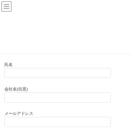
コ
ナ
(株)福山楽器センター
ン
ビ
テ
ゲ
ン
ー
お問い合わせフォーム(購入前)
ツ
シ
へ
ョ
ス
ン
HOME
お問い合わせフォーム(購入前)
キ
に
ッ
移
プ
動
氏名
会社名(任意)
メールアドレス