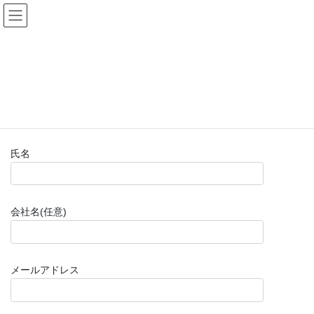
コ
ナ
(株)福山楽器センター
ン
ビ
テ
ゲ
ン
ー
お問い合わせフォーム(購入前)
ツ
シ
へ
ョ
ス
ン
HOME
お問い合わせフォーム(購入前)
キ
に
ッ
移
プ
動
氏名
会社名(任意)
メールアドレス