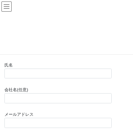
コ
ナ
(株)福山楽器センター
ン
ビ
テ
ゲ
ン
ー
お問い合わせフォーム(購入前)
ツ
シ
へ
ョ
ス
ン
HOME
お問い合わせフォーム(購入前)
キ
に
ッ
移
プ
動
氏名
会社名(任意)
メールアドレス