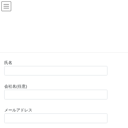
コ
ナ
(株)福山楽器センター
ン
ビ
テ
ゲ
ン
ー
お問い合わせフォーム(購入前)
ツ
シ
へ
ョ
ス
ン
HOME
お問い合わせフォーム(購入前)
キ
に
ッ
移
プ
動
氏名
会社名(任意)
メールアドレス