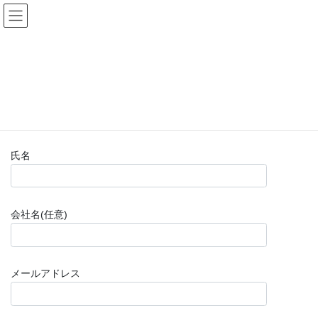
コ
ナ
(株)福山楽器センター
ン
ビ
テ
ゲ
ン
ー
お問い合わせフォーム(購入前)
ツ
シ
へ
ョ
ス
ン
HOME
お問い合わせフォーム(購入前)
キ
に
ッ
移
プ
動
氏名
会社名(任意)
メールアドレス