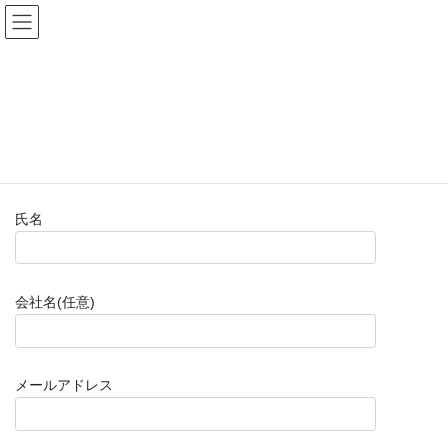
コ
ナ
(株)福山楽器センター
ン
ビ
テ
ゲ
ン
ー
お問い合わせフォーム(購入前)
ツ
シ
へ
ョ
ス
ン
HOME
お問い合わせフォーム(購入前)
キ
に
ッ
移
プ
動
氏名
会社名(任意)
メールアドレス