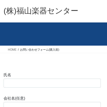
コ
ナ
ン
ビ
(株)福山楽器センター
テ
ゲ
ン
ー
ツ
シ
へ
ョ
ス
ン
キ
に
ッ
移
HOME
お問い合わせフォーム(購入前)
プ
動
氏名
会社名(任意)