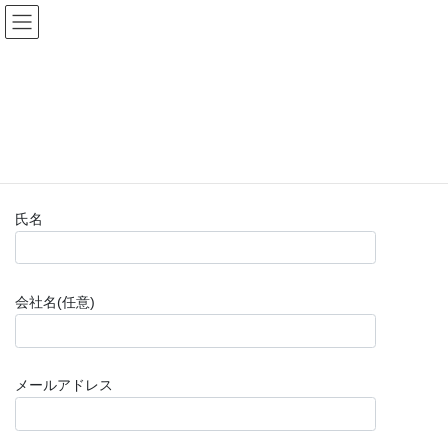
コ
ナ
(株)福山楽器センター
ン
ビ
テ
ゲ
ン
ー
お問い合わせフォーム(購入前)
ツ
シ
へ
ョ
ス
ン
HOME
お問い合わせフォーム(購入前)
キ
に
ッ
移
プ
動
氏名
会社名(任意)
メールアドレス