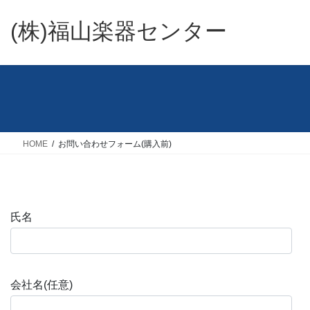
コ
ナ
ン
ビ
(株)福山楽器センター
テ
ゲ
ン
ー
ツ
シ
へ
ョ
ス
ン
キ
に
ッ
移
HOME
お問い合わせフォーム(購入前)
プ
動
氏名
会社名(任意)