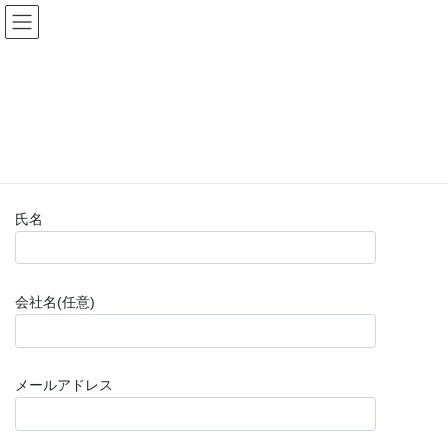
コ
ナ
(株)福山楽器センター
ン
ビ
テ
ゲ
ン
ー
お問い合わせフォーム(購入前)
ツ
シ
へ
ョ
ス
ン
HOME
お問い合わせフォーム(購入前)
キ
に
ッ
移
プ
動
氏名
会社名(任意)
メールアドレス