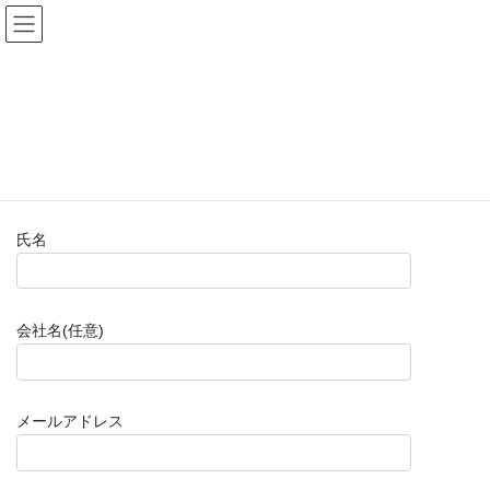
コ
ナ
(株)福山楽器センター
ン
ビ
テ
ゲ
ン
ー
お問い合わせフォーム(購入前)
ツ
シ
へ
ョ
ス
ン
HOME
お問い合わせフォーム(購入前)
キ
に
ッ
移
プ
動
氏名
会社名(任意)
メールアドレス