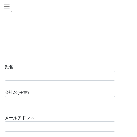
コ
ナ
(株)福山楽器センター
ン
ビ
テ
ゲ
ン
ー
お問い合わせフォーム(購入前)
ツ
シ
へ
ョ
ス
ン
HOME
お問い合わせフォーム(購入前)
キ
に
ッ
移
プ
動
氏名
会社名(任意)
メールアドレス