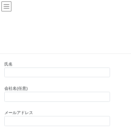
コ
ナ
(株)福山楽器センター
ン
ビ
テ
ゲ
ン
ー
お問い合わせフォーム(購入前)
ツ
シ
へ
ョ
ス
ン
HOME
お問い合わせフォーム(購入前)
キ
に
ッ
移
プ
動
氏名
会社名(任意)
メールアドレス