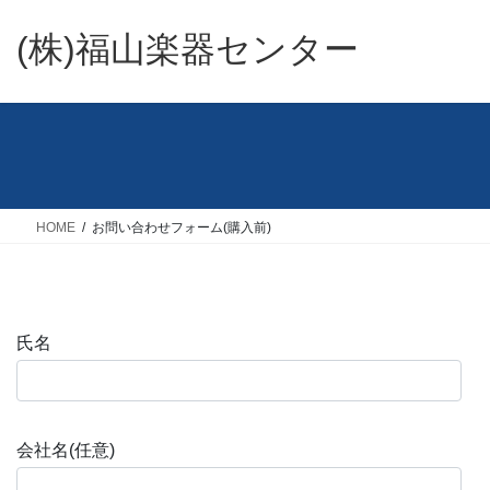
コ
ナ
ン
ビ
(株)福山楽器センター
テ
ゲ
ン
ー
ツ
シ
へ
ョ
ス
ン
キ
に
ッ
移
HOME
お問い合わせフォーム(購入前)
プ
動
氏名
会社名(任意)