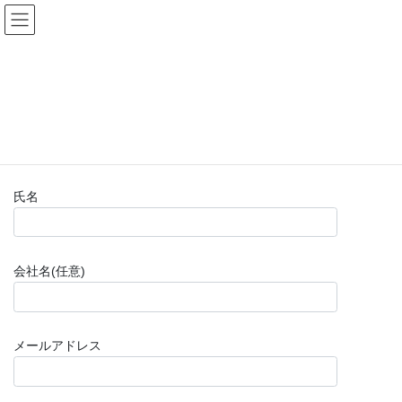
コ
ナ
(株)福山楽器センター
ン
ビ
テ
ゲ
ン
ー
お問い合わせフォーム(購入前)
ツ
シ
へ
ョ
ス
ン
HOME
お問い合わせフォーム(購入前)
キ
に
ッ
移
プ
動
氏名
会社名(任意)
メールアドレス