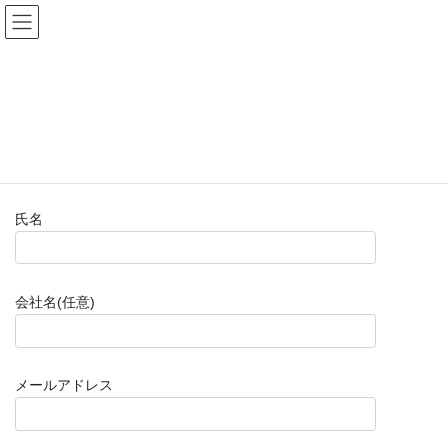
コ
ナ
(株)福山楽器センター
ン
ビ
テ
ゲ
ン
ー
お問い合わせフォーム(購入前)
ツ
シ
へ
ョ
ス
ン
HOME
お問い合わせフォーム(購入前)
キ
に
ッ
移
プ
動
氏名
会社名(任意)
メールアドレス