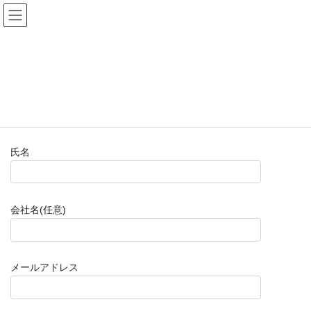
コ
ナ
(株)福山楽器センター
ン
ビ
テ
ゲ
ン
ー
お問い合わせフォーム(購入前)
ツ
シ
へ
ョ
ス
ン
HOME
お問い合わせフォーム(購入前)
キ
に
ッ
移
プ
動
氏名
会社名(任意)
メールアドレス