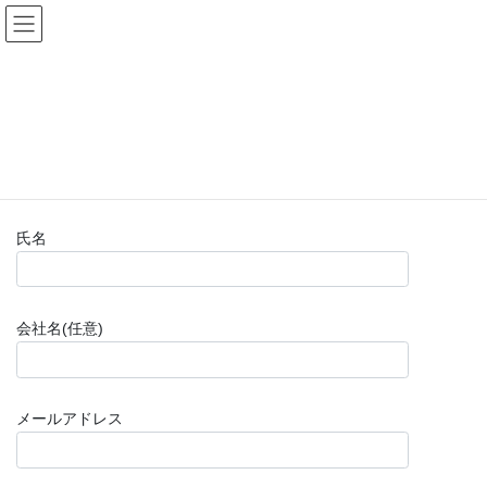
コ
ナ
(株)福山楽器センター
ン
ビ
テ
ゲ
ン
ー
お問い合わせフォーム(購入前)
ツ
シ
へ
ョ
ス
ン
HOME
お問い合わせフォーム(購入前)
キ
に
ッ
移
プ
動
氏名
会社名(任意)
メールアドレス