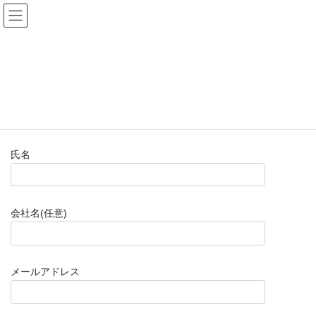
コ
ナ
(株)福山楽器センター
ン
ビ
テ
ゲ
ン
ー
お問い合わせフォーム(購入前)
ツ
シ
へ
ョ
ス
ン
HOME
お問い合わせフォーム(購入前)
キ
に
ッ
移
プ
動
氏名
会社名(任意)
メールアドレス