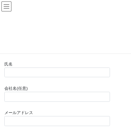
コ
ナ
(株)福山楽器センター
ン
ビ
テ
ゲ
ン
ー
お問い合わせフォーム(購入前)
ツ
シ
へ
ョ
ス
ン
HOME
お問い合わせフォーム(購入前)
キ
に
ッ
移
プ
動
氏名
会社名(任意)
メールアドレス