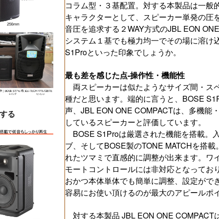
コラム型・３基配置。対する本製品は一般的
キャラクターとして、スピーカー単発の圧
音圧を追求する２WAY方式のJBL EON ON
システム１基でも極力均一でその場に溶け込
S1Proといった印象でしょうか。
最も差を感じた点-操作性・機能性
両スピーカーは似たようなサイズ間・スペ
種だと思います。端的に言うと、BOSE S
声、JBL EON ONE COMPACTは、
する
しているスピーカーと評価しています。
BOSE S1Proは厳選された機能を搭載
ブ、そしてBOSE製のTONE MATCHを
れたツマミで直感的に調整が出来ます。ワ
モートコントロールには非対応となってお
おかつ本体単体でも簡単に調整、設定がで
容易にお使い頂けるのが最大のアピールポ
対する本製品 JBL EON ONE COMP