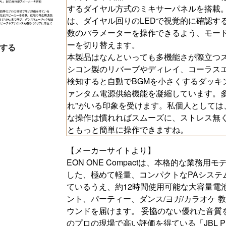
するダイヤル方式のミキサーパネルを搭載
は、ダイヤル回りのLEDで視覚的に確認す
数のパラメーターを操作できるよう、モー
ーを切り替えます。
する
本製品はなんといっても多機能さが際立つ
シコン製のリバーブやディレイ、コーラス
検知すると自動でBGMを小さくするダッキ
ァンタム電源供給機能を凝縮しています。多
れ"がいる印象を受けます。私個人としては
な操作は慣れればスムーズに、ストレス無
ともっと簡単に操作できますね。
【メーカーサイトより】
EON ONE Compactは、本格的な業
した、極めて軽量、コンパクトなPAシステ
ているうえ、約12時間使用可能な大容量電
ント、パーティー、ダンス/ヨガ/カラオケ
ウンドを届けます。 妥協のない優れた音質
のプロの現場で高い評価を得ている「JBL P