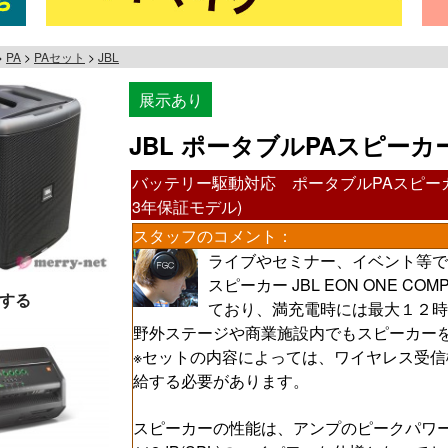
PA
PAセット
JBL
展示あり
JBL ポータブルPAスピーカー E
バッテリー駆動対応 ポータブルPAスピーカー E
3年保証モデル)
スタッフのコメント：
ライブやセミナー、イベント等で
スピーカー JBL EON ONE 
する
ており、満充電時には最大１２時
野外ステージや商業施設内でもスピーカー
※セットの内容によっては、ワイヤレス受信
給する必要があります。
スピーカーの性能は、アンプのピークパワー