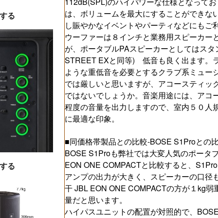
112dB(SPL)のハイパワーな仕様となってお
は、ボリュームを最大にすることができな
する
し賑やかなイベントやパーティなどにもご
ウーファーは８インチと業務用スピーカー
が、ポータブルPAスピーカーとしてはスタンダー
STREET EXと同等) 低音も良く出ま
ような重低音を必要とするクラブ系ミュージ
では厳しいと思いますが、アコースティッ
ではないでしょうか。音楽用途には、アコ
程度の音量を出力しますので、室内５０人
に最適な印象。
■同価格帯製品との比較-BOSE S1Proとの
BOSE S1Proも弊社では大変人気のポー
EON ONE COMPACTと比較すると、S1Pro
する
アンプの出力が大きく、スピーカーの口径
干 JBL EON ONE COMPACTの方が
量だと思います。
ハイパスユニットの配置が対照的で、BOSE