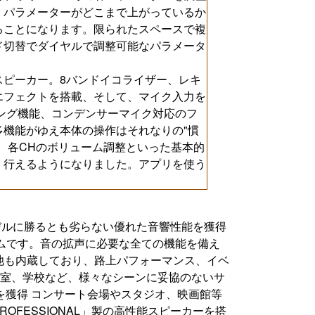
。パラメーターがどこまで上がっているか
ることになります。限られたスペースで複
ド切替でダイヤルで調整可能なパラメータ
スピーカー。8バンドイコライザー、レキ
エフェクトを搭載、そして、マイク入力を
ング機能、コンデンサーマイク対応のフ
機能がゆえ本体の操作はそれなりの"慣
、各CHのボリューム調整といった基本的
く行えるようになりました。アプリを使う
務用モデルに勝るとも劣らない優れた音響性能を獲得
ムです。音の拡声に必要な全ての機能を備え
池も内蔵しており、路上パフォーマンス、イベ
 教室、学校など、様々なシーンに妥協のないサ
を獲得 コンサート会場やスタジオ、映画館等
ROFESSIONAL」製の高性能スピーカーを搭