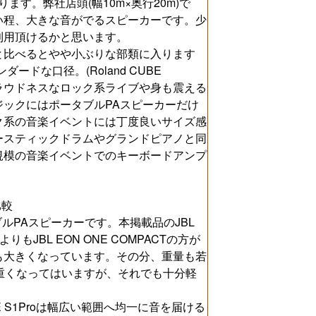
ります。弊社店頭(幅10m×奥行20m)で
い程、大きな音がでるスピーカーです。少
利用頂けるかと思います。
と比べるとやや小ぶりな部類に入ります
ドな口径。(Roland CUBE
す。ラウドネスなロック系ライブや身も震える
ックにはポータブルPAスピーカーだけ
ク系の音楽イベントには丁度良いサイズ感
ースティックドラムやグランドピアノと同
規模の音楽イベントでのキーボードアンプ
比較
タブルPAスピーカーです。本掲載品のJBL
よりもJBL EON ONE COMPACTの方が
も大きくなっています。その分、重量も若
１kg弱重くなってはいますが、それでも十分軽
 S1Proは幅広い範囲へ均一に音を届ける