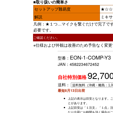
■取り扱いの簡単さ
セットアップ難易度
★☆☆
解説
ミキサ
凡例：★１つ…マイクを繋ぐだけで完了で
必要です。
ご確認ください。
※仕様および外観は改善のため予告なく変更
EON-1-COMP-Y3
型番：
JAN：
4582234672452
92,70
自社特別価格
送料：
最短8月13日出荷
上記の表示は目安となります。
とがあります。
上記目安は「１注文」「１点」
なり出荷にお時間を頂く場合が