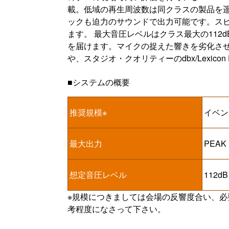
載。低域の再生周波数は同クラスの製品を遥か
ックも迫力のサウンドで出力可能です。ス
ます。 最大音圧レベルはクラス最大の112d
を届けます。マイクの捉えた響きを劣化さ
や、スタジオ・クオリティーのdbx/Lexic
■システムの概要
推奨規模※
イベン
最大出力
PEAK
想定音圧レベル
112d
※規模につきましては会場の反響度合い、
考程度になさって下さい。