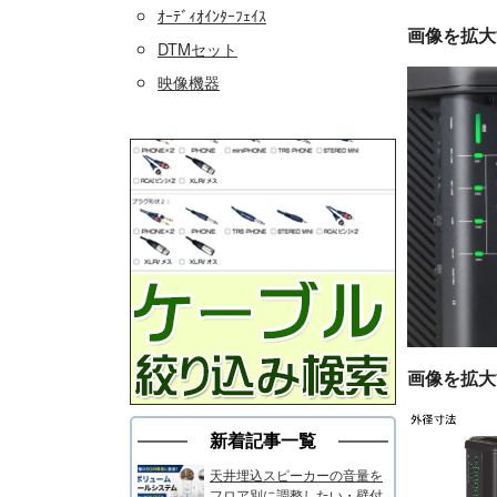
ｵｰﾃﾞｨｵｲﾝﾀｰﾌｪｲｽ
画像を拡大
DTMセット
映像機器
画像を拡大
新着記事一覧
天井埋込スピーカーの音量を
フロア別に調整したい・壁付