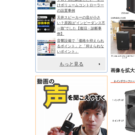
けボリュームコントローラー
の設置事例
天井スピーカーの音が小さ
い？原因は“インピーダンス不
一致”でした【復旧・診断事
例】
音響設備で「価格を抑えられ
るポイント」と「抑えられな
いポイント」
もっと見る
画像を拡大