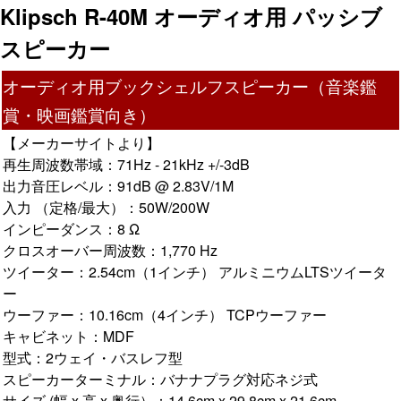
Klipsch R-40M オーディオ用 パッシブ
スピーカー
オーディオ用ブックシェルフスピーカー（音楽鑑
賞・映画鑑賞向き）
【メーカーサイトより】
再生周波数帯域：71Hz - 21kHz +/-3dB
出力音圧レベル：91dB @ 2.83V/1M
入力 （定格/最大）：50W/200W
インピーダンス：8 Ω
クロスオーバー周波数：1,770 Hz
ツイーター：2.54cm（1インチ） アルミニウムLTSツイータ
ー
ウーファー：10.16cm（4インチ） TCPウーファー
キャビネット：MDF
型式：2ウェイ・バスレフ型
スピーカーターミナル：バナナプラグ対応ネジ式
サイズ (幅 x 高 x 奥行）：14.6cm x 29.8cm x 21.6cm