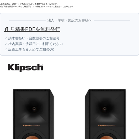
※販売価格は、運営サイトで表示されている価格での販売となります。
必ず売価を商品ページ内でご確認下さい。※価格はリアルタイムに反映されておりません。
法人・学校・施設のお客様へ
📄 見積書PDFを無料発行
✓ 請求書払い・台数割引のご相談可
✓ 社内稟議・決裁用にご利用ください
✓ 設置工事もまとめてご相談OK