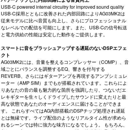
USB-C powered internal circuitry for improved sound quality
USB-C採用とともに改善された内部回路によりAG03MK2は
従来モデルに比べ音質も向上し、さらにプロフェッショナル
なレベルでの配信を可能にします。また、USB-Cの信号転送
と電力供給の性能は安定した動作をご提供します。
スマートに音をブラッシュアップする遅延のないDSPエフェ
クト
AG03MK2には、音量を整えるコンプレッサー（COMP）、音
域ごとにバランスを調整するEQ、響きを付与する
REVERB、さらにはギターアンプを再現するアンプシミュレ
ーター（AMP SIM）までもが搭載されています。これらによ
りあなたの音の最も魅力的な箇所を強調したり、つないだエ
レキギターを生々しくドライブしたサウンドに変えたりと最
高な状態であなたのオーディエンスに届けることができま
す。 これらすべてはAG内部搭載のDSPチップ処理され遅延
とは無縁です。ライブ配信のようなリアルタイム性が求めら
れるシーンでは特に強力な味方になるでしょう。 もちろん、