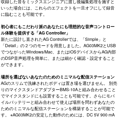
収録した音をミックスエンジニアに渡し後編集処理を施すと
いった場合には、これらのエフェクトを一旦オフにして録音
に臨むことも可能です。
初心者にもこだわり派のあなたにも理想的な音声コントロー
ル体験を提供する「AG Controller」
新たに設計し直されたAG Controllerでは、「Simple」と
「Detail」の２つのモードを用意しました。AG03MK2とUSB
でつながったWindows/Mac、またはiOSデバイスからAG内部
のDSP音声処理を簡単に、または細かく確認・設定すること
ができます。
場所を選ばないあなたのためのミニマルな配信ステーション
AGのスリムで洗練されたボディは置き場を選びません。 別売
りのマイクスタンドアダプターBMS-10Aと組み合わせること
でマイクスタンドにも設置することも可能です。さらにモバ
イルバッテリーと組み合わせて使えば場所を問わずあなたの
ためのミニマルな配信ステーションを構築することが可能で
す。 ※AG03MK2の安定した動作のためには、DC 5V 900 mA