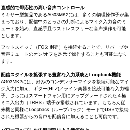
直感的で即応性の高い音声コントロール
ミキサー型製品であるAG03MK2には、多くの物理操作子が集
まっており、配信中のとっさの判断によるマイク入力音のミ
ュートを始め、直感手且つストレスフリーな音声操作を可能
とします。
フットスイッチ（FC5: 別売）を接続することで、リバーブや
音声ミュートのオン/オフを足元で操作することも可能になり
ます。
配信スタイルを拡張する豊富な入力系統とLoopback機能
AG03MK2には、好みのコンデンサーマイクを接続可能なマイ
ク入力に加え、ギター(HI-Z)／ライン楽器を接続可能な入力端
子、さらにはスマートフォン用にアップグレードされた４極
ミニ入出力（TRRS）端子が搭載されています。もちろん従
来機と同様にLoopback（ループバック）モードでUSBで接続
された機器からの音声を配信音に加えることも可能です。
パワーアップした内部回路による音質向上