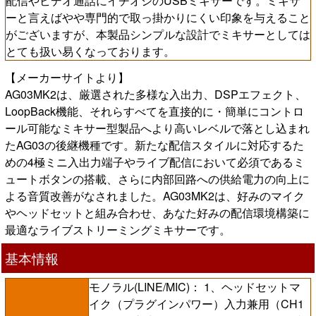
配信やビデオ通話にイチオシのUSBミキサーです。ミキサ
ーと言えばやや専門的で取っ掛かりにくい印象を与えること
がございますが、本製品シンプルな設計でミキサーとしては
とても扱い易くなっております。
【メーカーサイトより】
AG03MK2は、厳選された多様な入出力、DSPエフェクト、
LoopBack機能、それらすべてを直接的に・簡単にコントロ
ール可能なミキサー型製品へより高いレベルで落とし込まれ
たAG03の後継機種です。新たな配信スタイルに対応するた
めの4極ミニ入出力端子やライブ配信において必須であるミ
ュートボタンの搭載、さらに内部回路への供給電力の向上に
よる音質改善がなされました。AG03MK2は、好みのマイク
やヘッドセットと組み合わせ、あなた好みの配信環境構築に
最適なライブストリーミングミキサーです。
基本情報
モノラル(LINE/MIC)： 1、ヘッドセットマ
イク（プラグインパワー）入力兼用（CH1