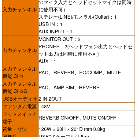
のマイク入力とヘッドセットマイクは同時
入力チャンネル
に使用不可）
ステレオ(LINE)/モノラル(Guitar)：1
USB IN：1
AUX INPUT：1
MONITOR OUT：2
PHONES：2(ヘッドフォン出力とヘッドセ
出力チャンネル
ット出力は同時に使用不可)
AUX：1
入力チャンネル
PAD、REVERB、EQ/COMP、MUTE
機能 CH1
入力チャンネル
PAD、AMP SIM、REVERB
機能 CH2G
USBオーディオ
2 IN 2OUT
ファンタム電源
+48V
フットスイッチ
REVERB ON/OFF , MUTE ON/OFF
端子
質量・寸法
126W × 63H × 201D mm 0.8kg
同梱品
USB2.0ケーブル(1.5m)