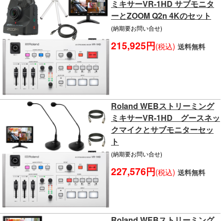
ミキサーVR-1HD サブモニタ
ーとZOOM Q2n 4Kのセット
(納期要お問い合せ)
215,925円
(税込)
送料無料
Roland WEBストリーミング
ミキサーVR-1HD グースネッ
クマイクとサブモニターセッ
ト
(納期要お問い合せ)
227,576円
(税込)
送料無料
Roland WEBストリーミング