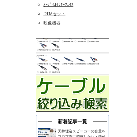
ｵｰﾃﾞｨｵｲﾝﾀｰﾌｪｲｽ
DTMセット
映像機器
新着記事一覧
天井埋込スピーカーの音量を
フロア別に調整したい・壁付