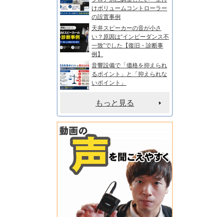
けボリュームコントローラー
の設置事例
天井スピーカーの音が小さ
い？原因は“インピーダンス不
一致”でした【復旧・診断事
例】
音響設備で「価格を抑えられ
るポイント」と「抑えられな
いポイント」
もっと見る