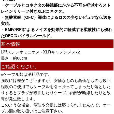
・ケーブルとコネクタの接続部にかかる不可を軽減するスト
レインリリーフ付きXLRコネクタ。
・無酸素銅（OFC）導体によるロスの少ないピュアな伝送を
実現。
・EMIやRFIによるノイズを効果的に軽減する柔軟性にも優れ
たOFCスパイラルシールド。
基本情報
L型ステレオミニオス - XLRキャノンメスx2
長さ：約60cm
ご確認ください。
※ケーブル類は消耗品です。
強度には差がございますが、安価なものも高価なものも数回
程度のご使用でもケーブルを引っ張ってしまったり落とした
りするとプラグが破損したりケーブル内部が断線したりと故
障が発生致します。
このような場合、修理や交換には応じられませんので、ケー
ブル類の取り扱いはご注意下さい。