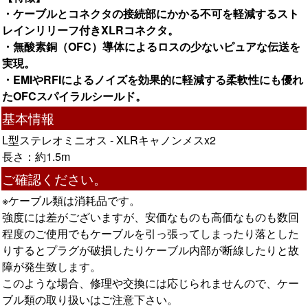
・ケーブルとコネクタの接続部にかかる不可を軽減するスト
レインリリーフ付きXLRコネクタ。
・無酸素銅（OFC）導体によるロスの少ないピュアな伝送を
実現。
・EMIやRFIによるノイズを効果的に軽減する柔軟性にも優れ
たOFCスパイラルシールド。
基本情報
L型ステレオミニオス - XLRキャノンメスx2
長さ：約1.5m
ご確認ください。
※ケーブル類は消耗品です。
強度には差がございますが、安価なものも高価なものも数回
程度のご使用でもケーブルを引っ張ってしまったり落とした
りするとプラグが破損したりケーブル内部が断線したりと故
障が発生致します。
このような場合、修理や交換には応じられませんので、ケー
ブル類の取り扱いはご注意下さい。