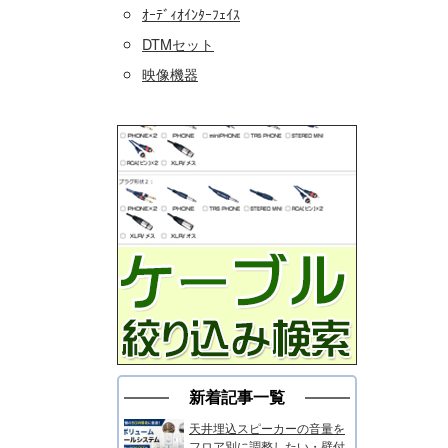
ｵｰﾃﾞｨｵｲﾝﾀｰﾌｪｲｽ
DTMセット
映像機器
新着記事一覧
天井埋込スピーカーの音量を
フロア別に調整したい・壁付