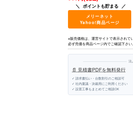
ポイントも貯まる
メリーネット
Yahoo!商品ページ
※販売価格は、運営サイトで表示されて
必ず売価を商品ページ内でご確認下さい
法
📄 見積書PDFを無料発行
✓ 請求書払い・台数割引のご相談可
✓ 社内稟議・決裁用にご利用ください
✓ 設置工事もまとめてご相談OK