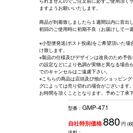
られませんのでご注文前に必ずご使用頂く
ますようお願いいたします。
商品が到着致しましたら１週間以内に音出
初回のご使用時に初期不良（お届けして一
※小型便発送(ポスト投函)をご希望頂いた
け致します。
※製品の仕様及びデザインは改良のため予
の設定などにより色調が実物と異なる場合
でのキャンセルはご遠慮下さい。
※こちらの商品は店頭及び他のショッピン
グによっては売り切れの場合がございます
お時間を頂くこととなります。予めご了承
GMP-471
型番：
880
円
(
自社特別価格
送料：