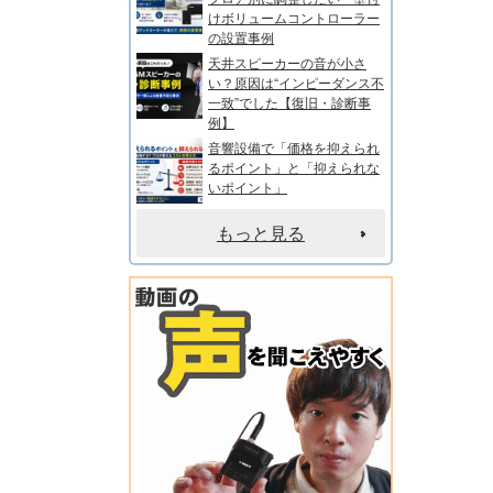
けボリュームコントローラー
の設置事例
天井スピーカーの音が小さ
い？原因は“インピーダンス不
一致”でした【復旧・診断事
例】
音響設備で「価格を抑えられ
るポイント」と「抑えられな
いポイント」
もっと見る