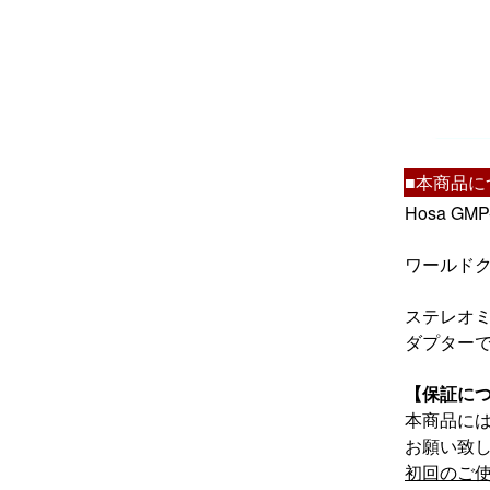
■本商品に
Hosa 
ワールドク
ステレオミ
ダプター
【保証に
本商品に
お願い致
初回のご