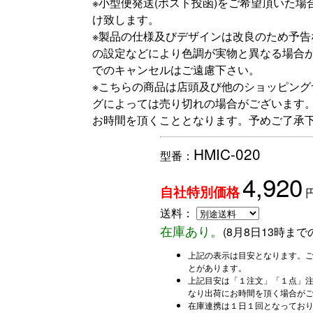
※小型便発送(ポスト投函)をご希望頂いた
け致します。
※製品の仕様及びデザインは改良のため予
の設定などにより色調が実物と異なる場合
でのキャンセルはご遠慮下さい。
※こちらの商品は店頭及び他のショッピン
グによっては売り切れの場合がございます
お時間を頂くこととなります。予めご了承
HMIC-020
型番：
4,920
自社特別価格
送料：
在庫あり。
(
8月8日13時ま
上記の表示は目安となります。
とがあります。
上記目安は「１注文」「１点」
なり出荷にお時間を頂く場合が
在庫連携は１日１回となってお