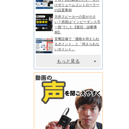
けボリュームコントローラー
の設置事例
天井スピーカーの音が小さ
い？原因は“インピーダンス不
一致”でした【復旧・診断事
例】
音響設備で「価格を抑えられ
るポイント」と「抑えられな
いポイント」
もっと見る