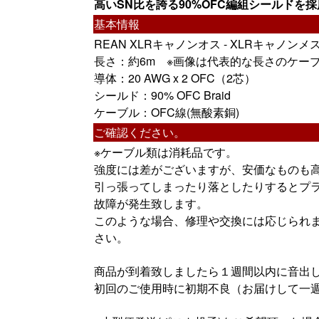
高いSN比を誇る90%OFC編組シールドを
基本情報
REAN XLRキャノンオス - XLRキャノンメ
長さ：約6m ※画像は代表的な長さのケー
導体：20 AWG x 2 OFC（2芯）
シールド：90% OFC Braid
ケーブル：OFC線(無酸素銅)
ご確認ください。
※ケーブル類は消耗品です。
強度には差がございますが、安価なものも
引っ張ってしまったり落としたりするとプ
故障が発生致します。
このような場合、修理や交換には応じられ
さい。
商品が到着致しましたら１週間以内に音出
初回のご使用時に初期不良（お届けして一