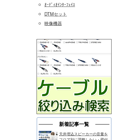
ｵｰﾃﾞｨｵｲﾝﾀｰﾌｪｲｽ
DTMセット
映像機器
新着記事一覧
天井埋込スピーカーの音量を
フロア別に調整したい・壁付