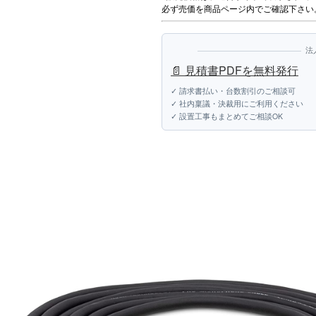
必ず売価を商品ページ内でご確認下さい
法
📄 見積書PDFを無料発行
✓ 請求書払い・台数割引のご相談可
✓ 社内稟議・決裁用にご利用ください
✓ 設置工事もまとめてご相談OK