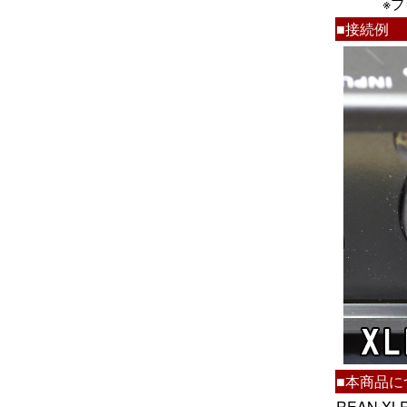
※
■接続例
■本商品に
REAN X