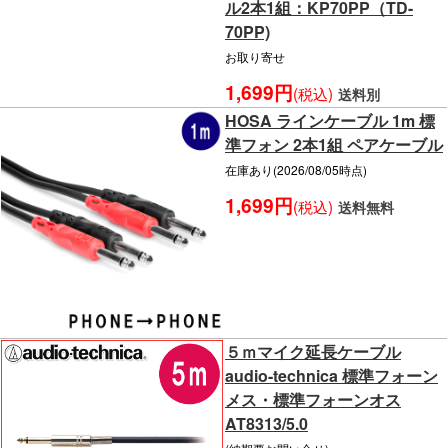
ル2本1組：KP70PP（TD-
70PP)
お取り寄せ
1,699円
(税込)
送料別
HOSA ラインケーブル 1m 標
準フォン 2本1組 ペアケーブル
在庫あり(2026/08/05時点)
1,699円
(税込)
送料無料
５ｍマイク延長ケーブル
audio-technica 標準フォーン
メス・標準フォーンオス
AT8313/5.0