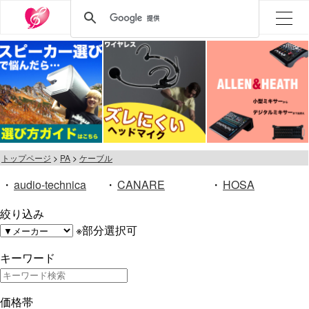
トップページ
PA
ケーブル
・
audio-technica
・
CANARE
・
HOSA
絞り込み
※部分選択可
キーワード
価格帯