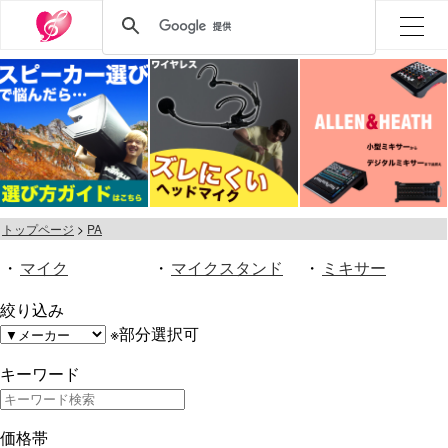
トップページ
PA
・
マイク
・
マイクスタンド
・
ミキサー
絞り込み
※部分選択可
キーワード
価格帯