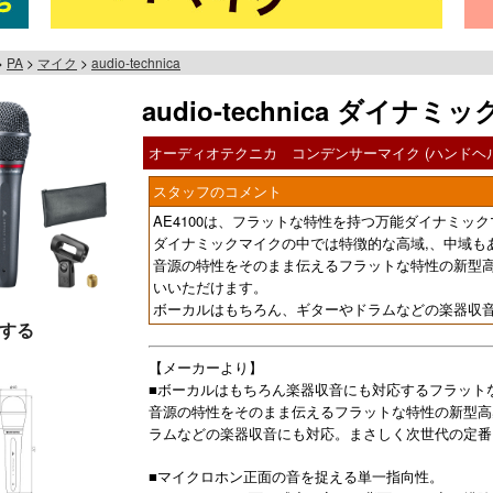
PA
マイク
audio-technica
audio-technica ダイナミ
オーディオテクニカ コンデンサーマイク (ハンドヘル
スタッフのコメント
AE4100は、フラットな特性を持つ万能ダイナミッ
ダイナミックマイクの中では特徴的な高域,、中域も
音源の特性をそのまま伝えるフラットな特性の新型
いいただけます。
ボーカルはもちろん、ギターやドラムなどの楽器収
する
【メーカーより】
■ボーカルはもちろん楽器収音にも対応するフラット
音源の特性をそのまま伝えるフラットな特性の新型高
ラムなどの楽器収音にも対応。まさしく次世代の定番
■マイクロホン正面の音を捉える単一指向性。