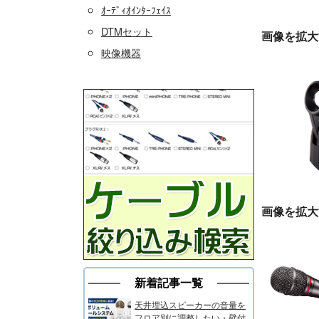
ｵｰﾃﾞｨｵｲﾝﾀｰﾌｪｲｽ
DTMセット
画像を拡大
映像機器
画像を拡大
新着記事一覧
天井埋込スピーカーの音量を
フロア別に調整したい・壁付