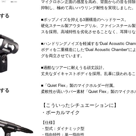
マイクロホン正面の感度を高め、背面からの音を排除
抑制し、極めて高いハウリング耐性を実現しました。
する
■ポップノイズを抑える3層構造のヘッドケース。
硬化スチール製アウターグリル、ファインスチール製
スを採用。高域特性を劣化させることなく、耳障りな
■ハンドリングノイズを軽減する“Dual Acoustic Chamb
ボディを二重構造にした“Dual Acoustic Cham
グを両立させています。
■過酷なツアーに耐えうる頑丈設計。
丈夫なダイキャストボディを採用。乱暴に扱われるこ
■「Quiet Flex」製のマイクホルダー付属。
する
柔軟性が高いラバー素材「Quiet Flex」製のマイ
【こういったシチュエーションに】
・ボーカルマイク
【仕様】
・型式：ダイナミック型
・指向特性：単一指向性