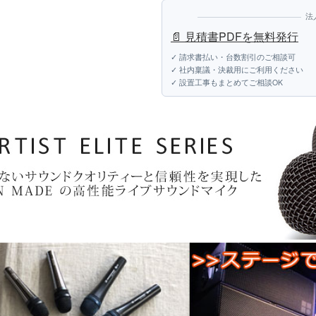
法
📄 見積書PDFを無料発行
✓ 請求書払い・台数割引のご相談可
✓ 社内稟議・決裁用にご利用ください
✓ 設置工事もまとめてご相談OK