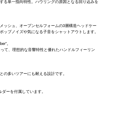
する単一指向特性。ハウリングの原因となる回り込みを
メッシュ、オープンセルフォームの3層構造ヘッドケー
ポップノイズや気になる子音をシャットアウトします。
er”。
ber”によって、理想的な音響特性と優れたハンドルフィーリン
との多いツアーにも耐える設計です。
クホルダーを付属しています。