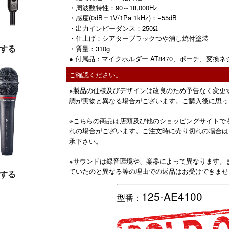
・周波数特性：90～18,000Hz
・感度(0dB＝1V/1Pa 1kHz)：−55dB
・出力インピーダンス：250Ω
・仕上げ：シアターブラックつや消し焼付塗装
する
・質量：310g
● 付属品：マイクホルダー AT8470、ポーチ、変換ネジ(3/
ご確認ください。
※製品の仕様及びデザインは改良のため予告なく変更
調が実物と異なる場合がございます。ご購入後に思っ
※こちらの商品は店頭及び他のショッピングサイトで
れの場合がございます。ご注文時に売り切れの場合は
承下さい。
※サウンドは録音環境や、楽器によって異なります。
ていたのと異なる等の理由での返品はお受けできませ
する
125-AE4100
型番：