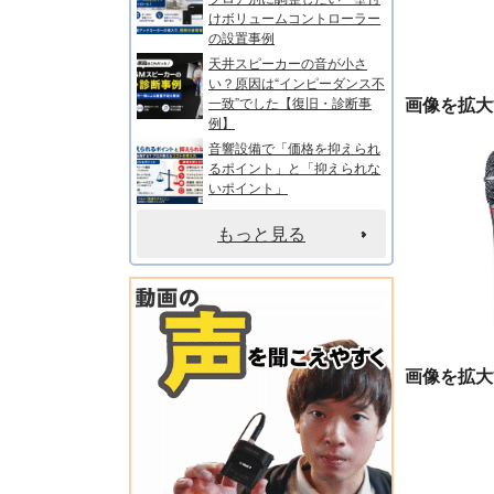
けボリュームコントローラー
の設置事例
天井スピーカーの音が小さ
い？原因は“インピーダンス不
画像を拡大
一致”でした【復旧・診断事
例】
音響設備で「価格を抑えられ
るポイント」と「抑えられな
いポイント」
もっと見る
画像を拡大