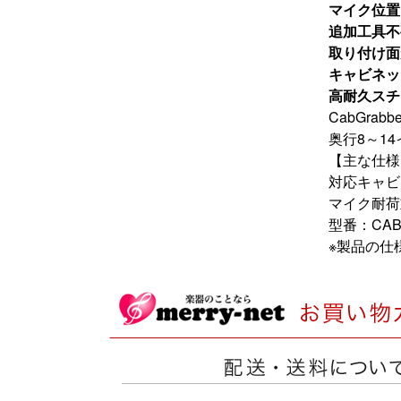
マイク位置
追加工具不
取り付け面
キャビネッ
高耐久スチ
CabGr
奥行8～1
【主な仕様
対応キャビ
マイク耐荷
型番：CAB
※製品の仕