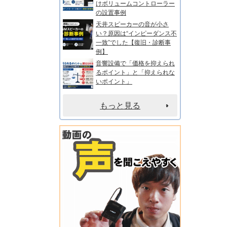
けボリュームコントローラー
の設置事例
天井スピーカーの音が小さ
い？原因は“インピーダンス不
一致”でした【復旧・診断事
例】
音響設備で「価格を抑えられ
るポイント」と「抑えられな
いポイント」
もっと見る