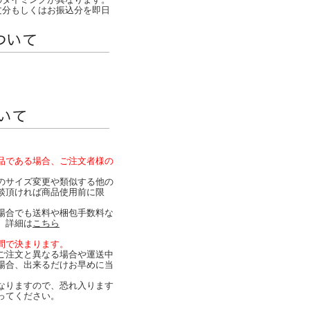
文分もしくはお振込分を即日
品である場合、ご注文者様の
。
のサイズ変更や類似する他の
談頂ければ商品使用前に限
。
場合でも送料や梱包手数料な
）詳細は
こちら
間で決まります。
ご注文と異なる場合や運送中
場合、出来るだけお早めに当
なりますので、恐れ入ります
ってください。