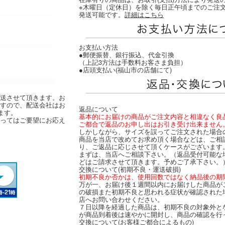
※木曜日（定休日）を除く毎日正午頃までのご注
発送可能です。
詳細はこちら
お支払い方法
●郵便振替、銀行振込、代金引換
（上記3方法は手数料お客さま負担）
●店頭支払い(福山市の店舗にて)
送させて頂きます。お
すので、配送会社はお
返品について
ます。
基本的にお届けの商品がご注文内容と相違なく良
ってはご要望にお応え
ご都合で返品のお申し出はお引き受け出来ません
しかしながら、サイズを誤ってご注文された場合
商品を当店で改めてお求め頂く場合などは、ご相
り、ご返品に応じさせて頂くケースがございます
まずは、当店へご相談下さい。（返品受付可能な
どはご請求させて頂きます。予めご了承下さい。
交換について(初期不良・運送破損)
初期不良か否かは、使用回数ではなく納品後の期
万が一、お届け後１週間以内にお届けした商品が
の破損また初期不良と思われる症状が確認された
店へお問い合わせください。
７日以降を経過した商品は、初期不良の対象外と
が商品到着後は速やかに開封し、商品の確認を行
交換について(お客様ご都合によるもの)